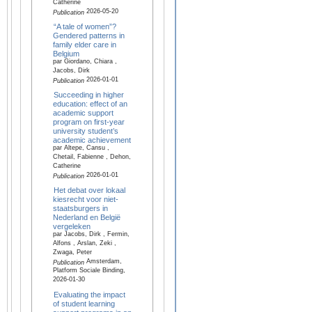
Catherine
2026-05-20
Publication
“A tale of women”?
Gendered patterns in
family elder care in
Belgium
par Giordano, Chiara ,
Jacobs, Dirk
2026-01-01
Publication
Succeeding in higher
education: effect of an
academic support
program on first-year
university student’s
academic achievement
par Altepe, Cansu ,
Chetail, Fabienne , Dehon,
Catherine
2026-01-01
Publication
Het debat over lokaal
kiesrecht voor niet-
staatsburgers in
Nederland en België
vergeleken
par Jacobs, Dirk , Fermin,
Alfons , Arslan, Zeki ,
Zwaga, Peter
Amsterdam,
Publication
Platform Sociale Binding,
2026-01-30
Evaluating the impact
of student learning