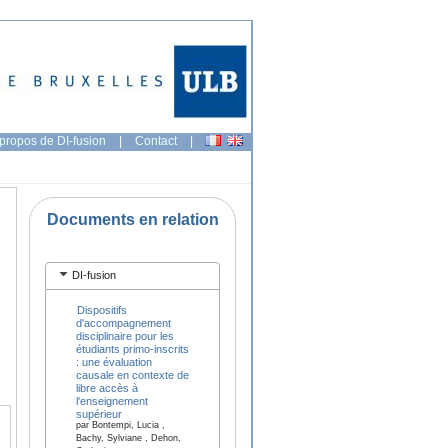
propos de DI-fusion
|
Contact
|
Documents en relation
DI-fusion
Dispositifs
d'accompagnement
disciplinaire pour les
étudiants primo-inscrits
: une évaluation
causale en contexte de
libre accès à
l'enseignement
supérieur
par Bontempi, Lucia ,
Bachy, Sylviane , Dehon,