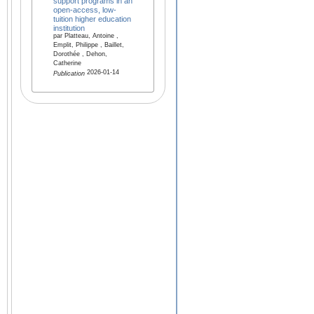
support programs in an
open-access, low-
tuition higher education
institution
par Platteau, Antoine ,
Emplit, Philippe , Baillet,
Dorothée , Dehon,
Catherine
2026-01-14
Publication