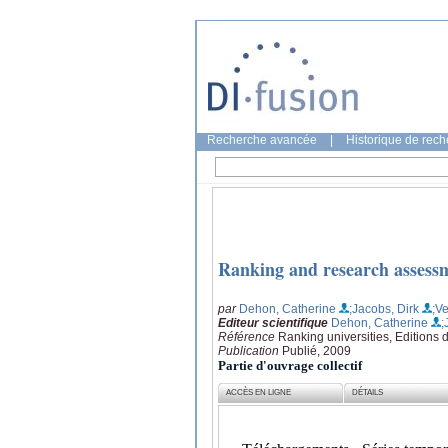
Recherche avancée
|
Historique de rec
Ranking and research assessm
par
Dehon, Catherine
;Jacobs, Dirk
;V
Editeur scientifique
Dehon, Catherine
;
Référence
Ranking universities, Editions d
Publication
Publié, 2009
Partie d'ouvrage collectif
ACCÈS EN LIGNE
DÉTAILS