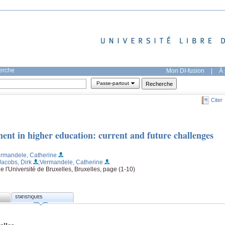
herche
Mon DI-fusion
|
À 
Passe-partout
Citer
ent in higher education: current and future challenges
ermandele, Catherine
Jacobs, Dirk
;Vermandele, Catherine
e l'Université de Bruxelles, Bruxelles, page (1-10)
STATISTIQUES