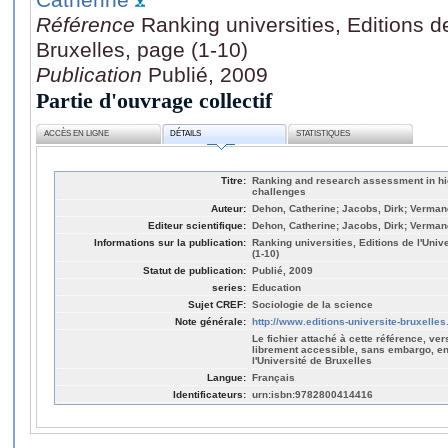
Référence
Ranking universities, Editions de
Bruxelles, page (1-10)
Publication
Publié, 2009
Partie d'ouvrage collectif
ACCÈS EN LIGNE
DÉTAILS
STATISTIQUES
Titre:
Ranking and research assessment in hig
challenges
Auteur:
Dehon, Catherine; Jacobs, Dirk; Verman
Editeur scientifique:
Dehon, Catherine; Jacobs, Dirk; Verman
Informations sur la publication:
Ranking universities, Editions de l'Univ
(1-10)
Statut de publication:
Publié, 2009
series:
Education
Sujet CREF:
Sociologie de la science
Note générale:
http://www.editions-universite-bruxelles
Le fichier attaché à cette référence, ver
librement accessible, sans embargo, en
l'Université de Bruxelles
Langue:
Français
Identificateurs:
urn:isbn:9782800414416