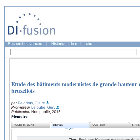
Recherche avancée
|
Historique de recherche
Etude des bâtiments modernistes de grande hauteur d
bruxellois
par
Pelgrims, Claire
Promoteur
Leloutre, Gery
Publication
Non publié, 2015
Mémoire
ACCÈS EN LIGNE
DÉTAILS
CONTENU
STATI
Titre:
Etude des bâtiments modernistes de gra