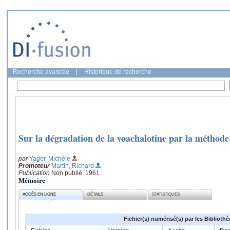
Recherche avancée
|
Historique de recherche
Sur la dégradation de la voachalotine par la métho
par
Yager, Michèle
Promoteur
Martin, Richard
Publication
Non publié, 1961
Mémoire
ACCÈS EN LIGNE
DÉTAILS
STATISTIQUES
Fichier(s) numérisé(s) par les Biblioth