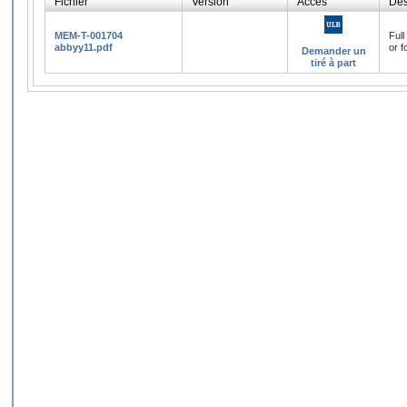
Fichier
Version
Accès
Des
MEM-T-001704
Full
abbyy11.pdf
or f
Demander un
tiré à part