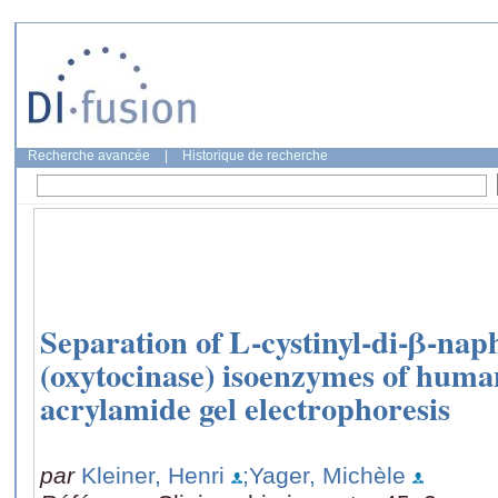
Recherche avancée
|
Historique de recherche
Separation of L-cystinyl-di-β-na
(oxytocinase) isoenzymes of human
acrylamide gel electrophoresis
par
Kleiner, Henri
;Yager, Michèle