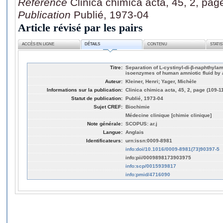
Référence
Clinica chimica acta, 45, 2, pag
Publication
Publié, 1973-04
Article révisé par les pairs
ACCÈS EN LIGNE
DÉTAILS
CONTENU
STATI
Titre:
Separation of L-cystinyl-di-β-naphthyla
isoenzymes of human amniotic fluid by 
Auteur:
Kleiner, Henri; Yager, Michèle
Informations sur la publication:
Clinica chimica acta, 45, 2, page (109-1
Statut de publication:
Publié, 1973-04
Sujet CREF:
Biochimie
Médecine clinique [chimie clinique]
Note générale:
SCOPUS: ar.j
Langue:
Anglais
Identificateurs:
urn:issn:0009-8981
info:doi/10.1016/0009-8981(73)90397-5
info:pii/0009898173903975
info:scp/0015939817
info:pmid/4716090