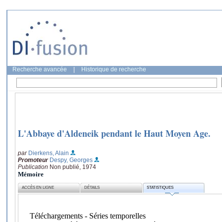
Recherche avancée
|
Historique de recherche
L'Abbaye d'Aldeneik pendant le Haut Moyen Age.
par
Dierkens, Alain
Promoteur
Despy, Georges
Publication
Non publié, 1974
Mémoire
ACCÈS EN LIGNE
DÉTAILS
STATISTIQUES