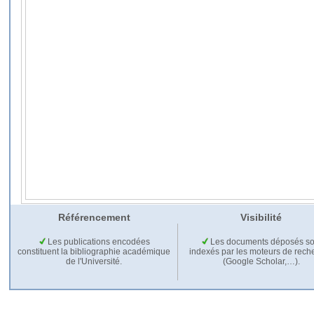
Référencement
Visibilité
Les publications encodées
Les documents déposés so
constituent la bibliographie académique
indexés par les moteurs de rech
de l'Université.
(Google Scholar,…).