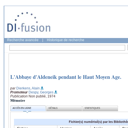
Recherche avancée
|
Historique de recherche
L'Abbaye d'Aldeneik pendant le Haut Moyen Age.
par
Dierkens, Alain
Promoteur
Despy, Georges
Publication
Non publié, 1974
Mémoire
ACCÈS EN LIGNE
DÉTAILS
STATISTIQUES
Fichier(s) numérisé(s) par les Biblioth