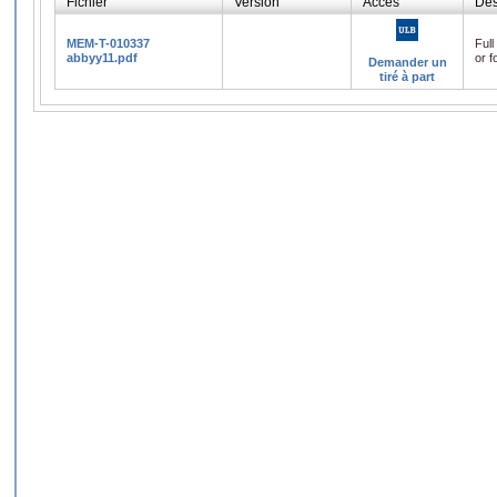
Fichier
Version
Accès
Des
MEM-T-010337
Full
abbyy11.pdf
or f
Demander un
tiré à part