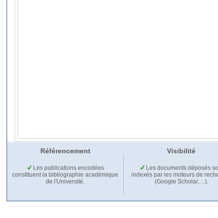
Référencement
Visibilité
Les publications encodées
Les documents déposés so
constituent la bibliographie académique
indexés par les moteurs de rech
de l'Université.
(Google Scholar,…).