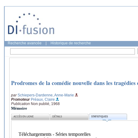
Recherche avancée
|
Historique de recherche
Prodromes de la comédie nouvelle dans les tragédies
par
Schiepers-Dardenne, Anne-Marie
Promoteur
Préaux, Claire
Publication
Non publié, 1968
Mémoire
ACCÈS EN LIGNE
DÉTAILS
STATISTIQUES