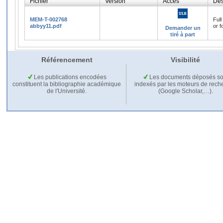
Fichier
Version
Accès
Des
MEM-T-002768
Full
abbyy11.pdf
or f
Demander un
tiré à part
Référencement
Visibilité
Les publications encodées
Les documents déposés so
constituent la bibliographie académique
indexés par les moteurs de rech
de l'Université.
(Google Scholar,…).