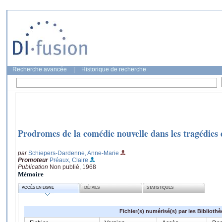
Recherche avancée
|
Historique de recherche
Prodromes de la comédie nouvelle dans les tragédies
par
Schiepers-Dardenne, Anne-Marie
Promoteur
Préaux, Claire
Publication
Non publié, 1968
Mémoire
ACCÈS EN LIGNE
DÉTAILS
STATISTIQUES
Fichier(s) numérisé(s) par les Biblioth