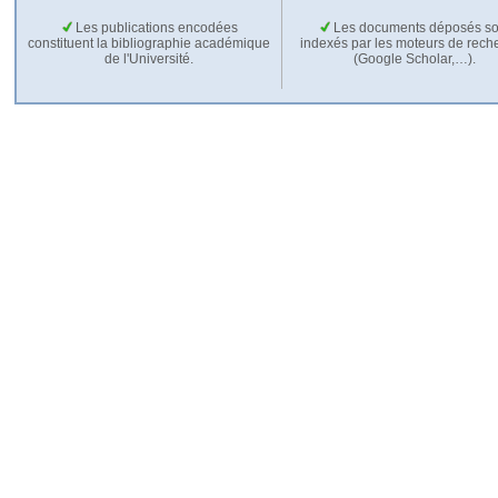
Les publications encodées
Les documents déposés so
constituent la bibliographie académique
indexés par les moteurs de rech
de l'Université.
(Google Scholar,…).