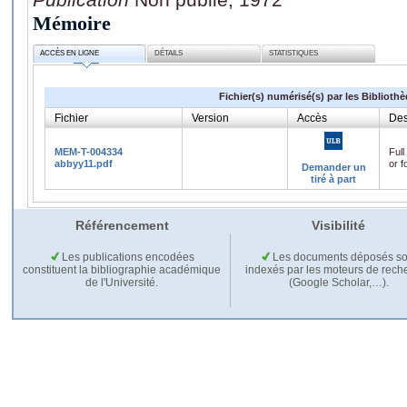
Mémoire
ACCÈS EN LIGNE
DÉTAILS
STATISTIQUES
Fichier(s) numérisé(s) par les Biblioth
Fichier
Version
Accès
Des
MEM-T-004334
Full
abbyy11.pdf
or f
Demander un
tiré à part
Référencement
Visibilité
Les publications encodées
Les documents déposés so
constituent la bibliographie académique
indexés par les moteurs de rech
de l'Université.
(Google Scholar,…).