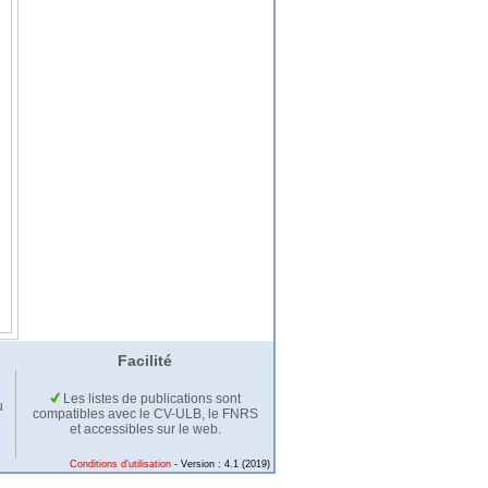
Facilité
Les listes de publications sont
u
compatibles avec le CV-ULB, le FNRS
et accessibles sur le web.
Conditions d'utilisation
- Version : 4.1 (2019)