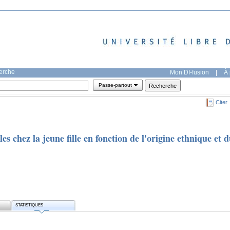
herche
Mon DI-fusion
|
À 
Passe-partout
Citer
es chez la jeune fille en fonction de l'origine ethnique et 
STATISTIQUES