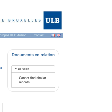
propos de DI-fusion
|
Contact
|
Documents en relation
du
DI-fusion
Cannot find similar
records