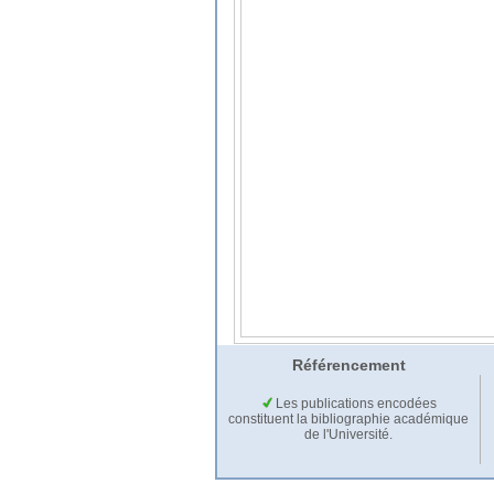
Référencement
Les publications encodées
constituent la bibliographie académique
de l'Université.