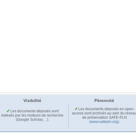
Visibilité
Pérennité
Les documents déposés en open-
Les documents déposés sont
access sont archivés au sein du résea
indexés par les moteurs de recherche
de préservation SAFE-PLN
(Google Scholar,…).
(www.safepln.org)
.