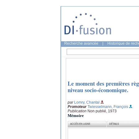
Recherche avancée
|
Historique de rec
Le moment des premières règl
niveau socio-économique.
par
Lomry, Chantal
Promoteur
Twiesselmann, François
Publication
Non publié, 1973
Mémoire
ACCÈS EN LIGNE
DÉTAILS