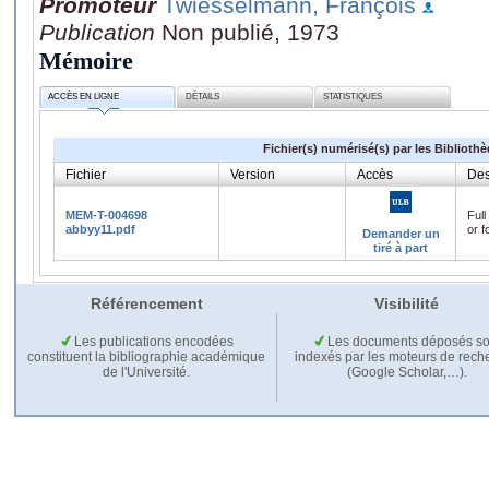
Promoteur
Twiesselmann, François
Publication
Non publié, 1973
Mémoire
ACCÈS EN LIGNE
DÉTAILS
STATISTIQUES
Fichier(s) numérisé(s) par les Biblioth
Fichier
Version
Accès
Des
MEM-T-004698
Full
abbyy11.pdf
or f
Demander un
tiré à part
Référencement
Visibilité
Les publications encodées
Les documents déposés so
constituent la bibliographie académique
indexés par les moteurs de rech
de l'Université.
(Google Scholar,…).