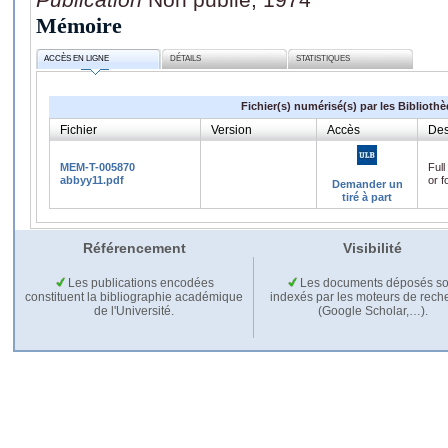
Mémoire
ACCÈS EN LIGNE
DÉTAILS
STATISTIQUES
Fichier(s) numérisé(s) par les Biblioth
Fichier
Version
Accès
Des
MEM-T-005870
Full
abbyy11.pdf
or f
Demander un
tiré à part
Référencement
Visibilité
Les publications encodées
Les documents déposés so
constituent la bibliographie académique
indexés par les moteurs de rech
de l'Université.
(Google Scholar,…).