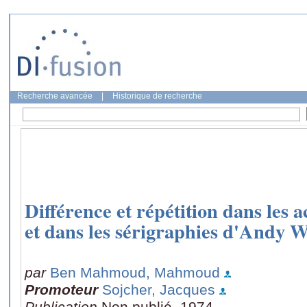
Recherche avancée
|
Historique de recherche
Différence et répétition dans l
et dans les sérigraphies d'Andy 
par
Ben Mahmoud, Mahmoud
Promoteur
Sojcher, Jacques
Publication
Non publié, 1974