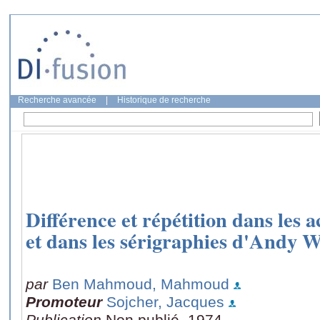
Recherche avancée
|
Historique de recherche
Différence et répétition dans l
et dans les sérigraphies d'Andy 
par
Ben Mahmoud, Mahmoud
Promoteur
Sojcher, Jacques
Publication
Non publié, 1974