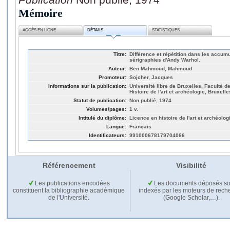
Mémoire
ACCÈS EN LIGNE
DÉTAILS
STATISTIQUES
Titre:
Différence et répétition dans les accu
sérigraphies d'Andy Warhol.
Auteur:
Ben Mahmoud, Mahmoud
Promoteur:
Sojcher, Jacques
Informations sur la publication:
Université libre de Bruxelles, Faculté de
Histoire de l'art et archéologie, Bruxelle
Statut de publication:
Non publié, 1974
Volumes/pages:
1 v.
Intitulé du diplôme:
Licence en histoire de l'art et archéolog
Langue:
Français
Identificateurs:
991000678179704066
Référencement
Visibilité
Les publications encodées
Les documents déposés so
constituent la bibliographie académique
indexés par les moteurs de rech
de l'Université.
(Google Scholar,…).