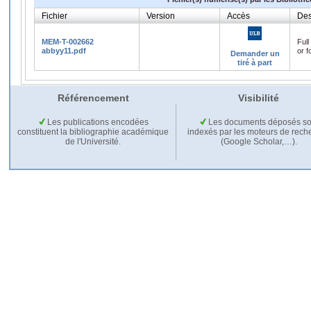
Fichier
Version
Accès
Des
MEM-T-002662
Full
abbyy11.pdf
or f
Demander un
tiré à part
Référencement
Visibilité
Les publications encodées
Les documents déposés so
constituent la bibliographie académique
indexés par les moteurs de rech
de l'Université.
(Google Scholar,…).