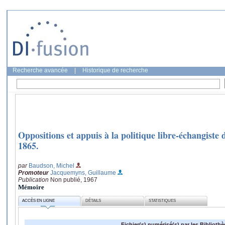
Recherche avancée
|
Historique de recherche
Oppositions et appuis à la politique libre-échangist
1865.
par
Baudson, Michel
Promoteur
Jacquemyns, Guillaume
Publication
Non publié, 1967
Mémoire
ACCÈS EN LIGNE
DÉTAILS
STATISTIQUES
Fichier(s) numérisé(s) par les Biblioth