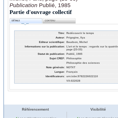
Publication
Publié, 1985
Partie d'ouvrage collectif
DÉTAILS
CONTENU
Titre:
Redécouvrir le temps
Auteur:
Prigogine, Ilya
Editeur scientifique:
Baudson, Michel
Informations sur la publication:
L'art et le temps : regards sur la quatri
page (23-33)
Statut de publication:
Publié, 1985
Sujet CREF:
Philosophie
Philosophie des sciences
Note générale:
NOTXT
Langue:
Français
Identificateurs:
urn:isbn:9782226022110
VX-022028
Référencement
Visibilité