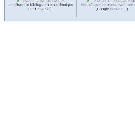
Les publications encodées
Les documents déposés so
constituent la bibliographie académique
indexés par les moteurs de rech
de l'Université.
(Google Scholar,…).