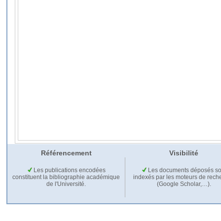
Référencement
Visibilité
Les publications encodées
Les documents déposés so
constituent la bibliographie académique
indexés par les moteurs de rech
de l'Université.
(Google Scholar,…).