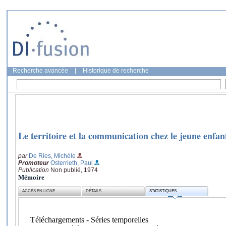
Recherche avancée
|
Historique de recherche
Le territoire et la communication chez le jeune enfan
par
De Ries, Michèle
Promoteur
Osterrieth, Paul
Publication
Non publié, 1974
Mémoire
ACCÈS EN LIGNE
DÉTAILS
STATISTIQUES