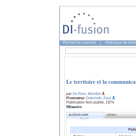
Recherche avancée
|
Historique de rec
Le territoire et la communica
par
De Ries, Michèle
Promoteur
Osterrieth, Paul
Publication
Non publié, 1974
Mémoire
ACCÈS EN LIGNE
DÉTAILS
Fich