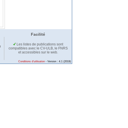
Facilité
Les listes de publications sont
u
compatibles avec le CV-ULB, le FNRS
et accessibles sur le web.
Conditions d'utilisation
- Version : 4.1 (2019)