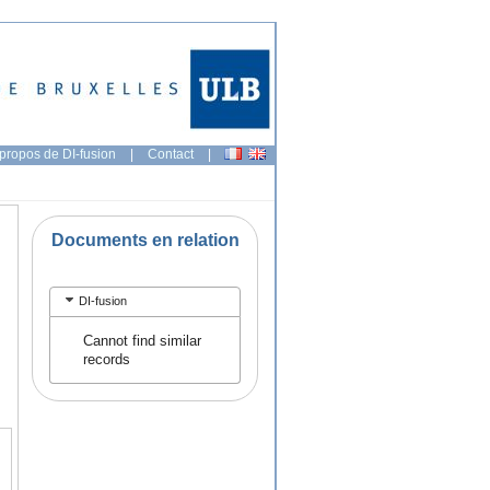
propos de DI-fusion
|
Contact
|
Documents en relation
DI-fusion
Cannot find similar
records