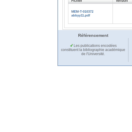
Fichier
Version
MEM-T-010372
abbyy11.pdf
Référencement
Les publications encodées
constituent la bibliographie académique
de l'Université.