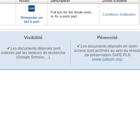
Accès
Description
Droits d'auteur
Full text for the whole work,
Conditions d'utilisation
or for a work part
Demander un
tiré à part
Visibilité
Pérennité
Les documents déposés en open-
Les documents déposés sont
access sont archivés au sein du résea
indexés par les moteurs de recherche
de préservation SAFE-PLN
(Google Scholar,…).
(www.safepln.org)
.