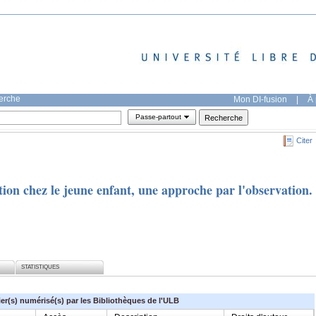
herche
Mon DI-fusion
|
À 
Passe-partout
Citer
tion chez le jeune enfant, une approche par l'observation.
STATISTIQUES
ier(s) numérisé(s) par les Bibliothèques de l'ULB