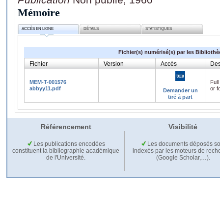
Mémoire
ACCÈS EN LIGNE
DÉTAILS
STATISTIQUES
Fichier(s) numérisé(s) par les Biblioth
Fichier
Version
Accès
Des
MEM-T-001576
Full
abbyy11.pdf
or f
Demander un
tiré à part
Référencement
Visibilité
Les publications encodées
Les documents déposés so
constituent la bibliographie académique
indexés par les moteurs de rech
de l'Université.
(Google Scholar,…).