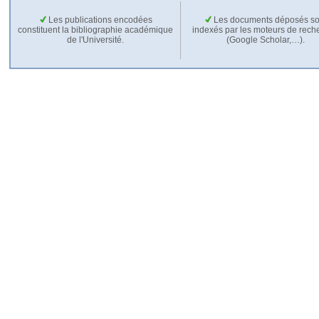
Les publications encodées
Les documents déposés so
constituent la bibliographie académique
indexés par les moteurs de rech
de l'Université.
(Google Scholar,…).