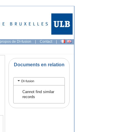
propos de DI-fusion
|
Contact
|
Documents en relation
DI-fusion
Cannot find similar
records