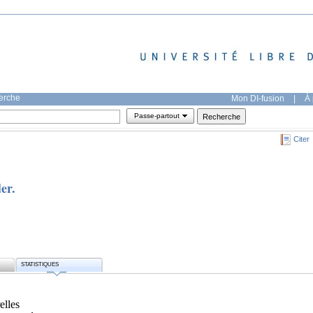
herche
Mon DI-fusion
|
À 
Passe-partout
Citer
er.
STATISTIQUES