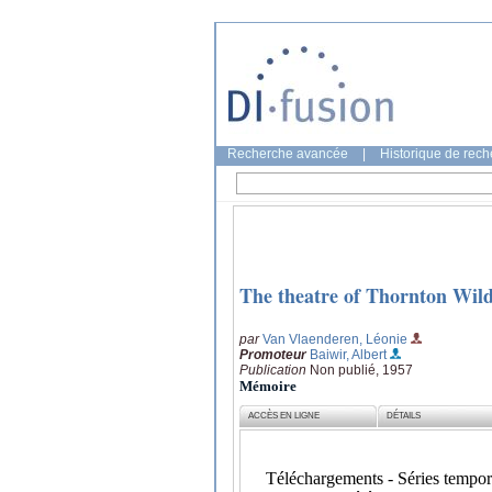
Recherche avancée
|
Historique de rec
The theatre of Thornton Wild
par
Van Vlaenderen, Léonie
Promoteur
Baiwir, Albert
Publication
Non publié, 1957
Mémoire
ACCÈS EN LIGNE
DÉTAILS