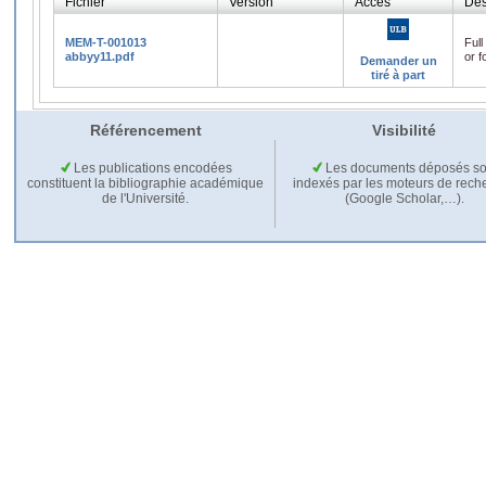
Fichier
Version
Accès
Des
MEM-T-001013
Full
abbyy11.pdf
or f
Demander un
tiré à part
Référencement
Visibilité
Les publications encodées
Les documents déposés so
constituent la bibliographie académique
indexés par les moteurs de rech
de l'Université.
(Google Scholar,…).