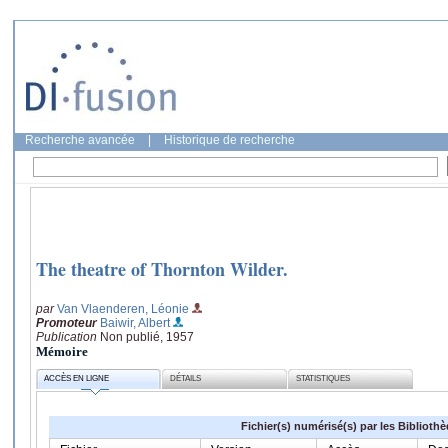
Recherche avancée
|
Historique de recherche
The theatre of Thornton Wilder.
par
Van Vlaenderen, Léonie
Promoteur
Baiwir, Albert
Publication
Non publié, 1957
Mémoire
ACCÈS EN LIGNE
DÉTAILS
STATISTIQUES
Fichier(s) numérisé(s) par les Biblioth