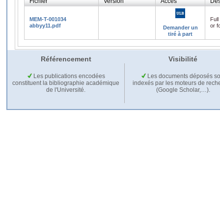
Fichier
Version
Accès
Des
MEM-T-001034
Full
abbyy11.pdf
or f
Demander un
tiré à part
Référencement
Visibilité
Les publications encodées
Les documents déposés so
constituent la bibliographie académique
indexés par les moteurs de rech
de l'Université.
(Google Scholar,…).