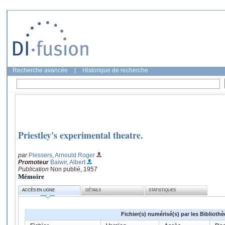
Recherche avancée
|
Historique de recherche
Priestley's experimental theatre.
par
Plessers, Arnould Roger
Promoteur
Baiwir, Albert
Publication
Non publié, 1957
Mémoire
ACCÈS EN LIGNE
DÉTAILS
STATISTIQUES
Fichier(s) numérisé(s) par les Biblioth