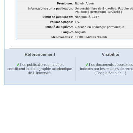
Promoteur:
Baiwir, Albert
Informations sur la publication:
Université libre de Bruxelles, Faculté de
Philologie germatique, Bruxelles
Statut de publication:
Non publié, 1957
Volumes/pages:
1 v.
Intitulé du diplôme:
Licence en philologie germanique
Langue:
Anglais
Identificateurs:
991000542059704066
Référencement
Visibilité
Les publications encodées
Les documents déposés so
constituent la bibliographie académique
indexés par les moteurs de rech
de l'Université.
(Google Scholar,…).