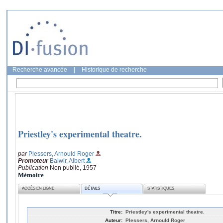
Recherche avancée
|
Historique de recherche
Priestley's experimental theatre.
par
Plessers, Arnould Roger
Promoteur
Baiwir, Albert
Publication
Non publié, 1957
Mémoire
ACCÈS EN LIGNE
DÉTAILS
STATISTIQUES
Titre:
Priestley's experimental theatre.
Auteur:
Plessers, Arnould Roger