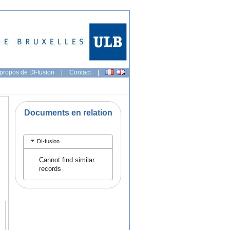
propos de DI-fusion
|
Contact
|
Documents en relation
DI-fusion
Cannot find similar
records