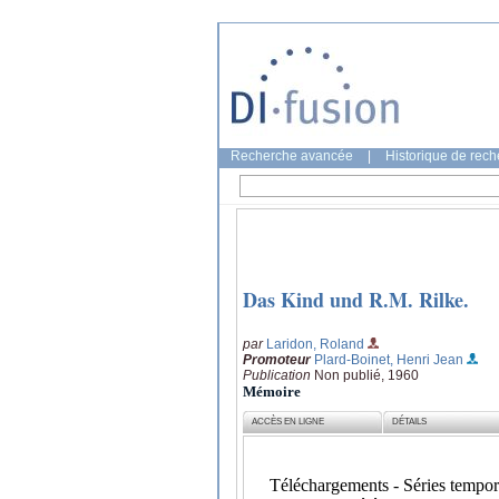
Recherche avancée
|
Historique de rec
Das Kind und R.M. Rilke.
par
Laridon, Roland
Promoteur
Plard-Boinet, Henri Jean
Publication
Non publié, 1960
Mémoire
ACCÈS EN LIGNE
DÉTAILS