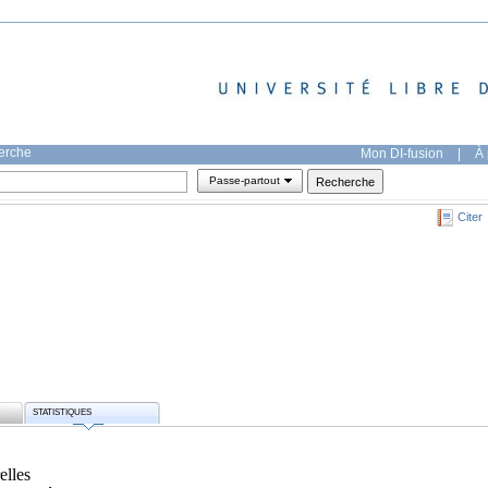
herche
Mon DI-fusion
|
À 
Passe-partout
Citer
STATISTIQUES