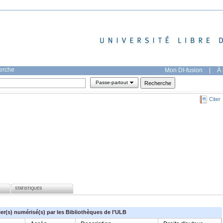
herche
Mon DI-fusion
|
À 
Passe-partout
Citer
STATISTIQUES
ier(s) numérisé(s) par les Bibliothèques de l'ULB