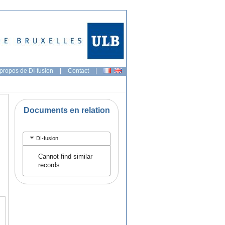
propos de DI-fusion
|
Contact
|
Documents en relation
DI-fusion
Cannot find similar
records