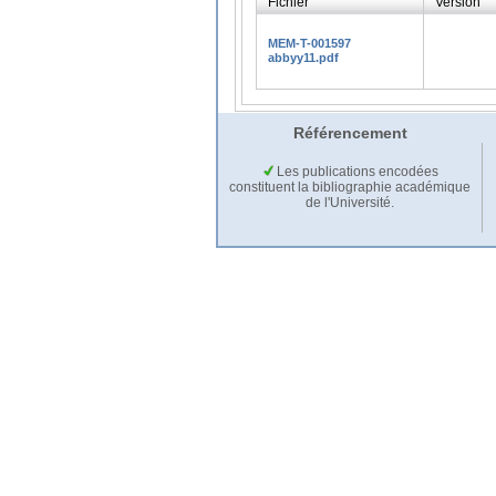
Fichier
Version
MEM-T-001597
abbyy11.pdf
Référencement
Les publications encodées
constituent la bibliographie académique
de l'Université.