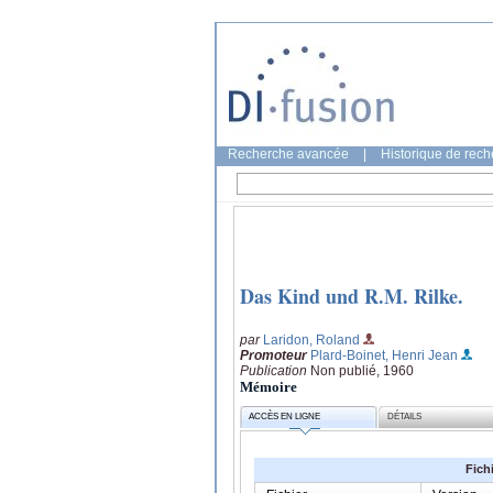
Recherche avancée
|
Historique de rec
Das Kind und R.M. Rilke.
par
Laridon, Roland
Promoteur
Plard-Boinet, Henri Jean
Publication
Non publié, 1960
Mémoire
ACCÈS EN LIGNE
DÉTAILS
Fich