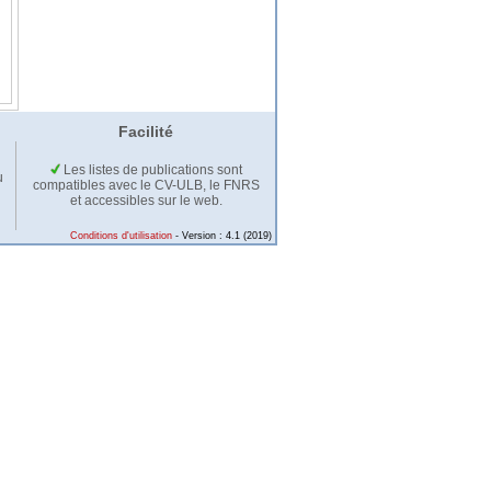
Facilité
Les listes de publications sont
u
compatibles avec le CV-ULB, le FNRS
et accessibles sur le web.
Conditions d'utilisation
- Version : 4.1 (2019)