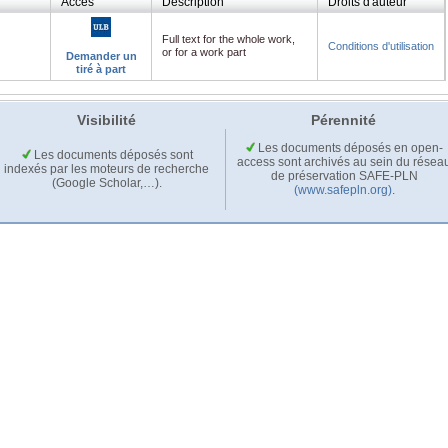
Accès
Description
Droits d'auteur
Full text for the whole work,
Conditions d'utilisation
or for a work part
Demander un
tiré à part
Visibilité
Pérennité
Les documents déposés en open-
Les documents déposés sont
access sont archivés au sein du résea
indexés par les moteurs de recherche
de préservation SAFE-PLN
(Google Scholar,…).
(www.safepln.org)
.