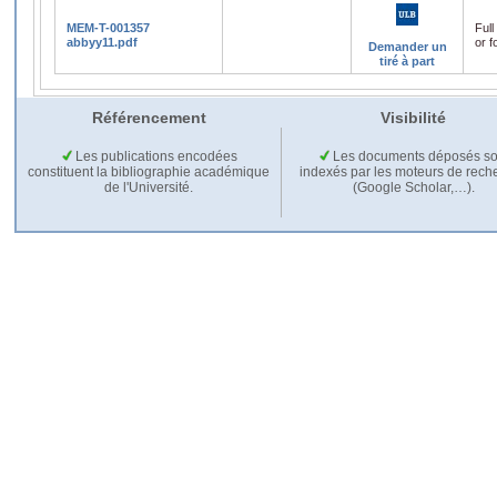
MEM-T-001357
Full
abbyy11.pdf
or f
Demander un
tiré à part
Référencement
Visibilité
Les publications encodées
Les documents déposés so
constituent la bibliographie académique
indexés par les moteurs de rech
de l'Université.
(Google Scholar,…).