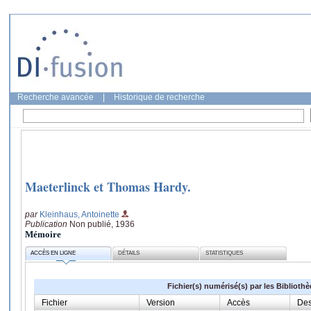
Recherche avancée
|
Historique de recherche
Maeterlinck et Thomas Hardy.
par
Kleinhaus, Antoinette
Publication
Non publié, 1936
Mémoire
ACCÈS EN LIGNE
DÉTAILS
STATISTIQUES
Fichier(s) numérisé(s) par les Biblioth
Fichier
Version
Accès
Des