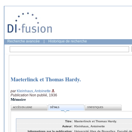
Recherche avancée
|
Historique de recherche
Maeterlinck et Thomas Hardy.
par
Kleinhaus, Antoinette
Publication
Non publié, 1936
Mémoire
ACCÈS EN LIGNE
DÉTAILS
STATISTIQUES
Titre:
Maeterlinck et Thomas Hardy.
Auteur:
Kleinhaus, Antoinette
Informations sur la publication:
Université libre de Bruxelles, Faculté de