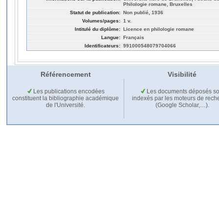
Philologie romane, Bruxelles
Statut de publication:
Non publié, 1936
Volumes/pages:
1 v.
Intitulé du diplôme:
Licence en philologie romane
Langue:
Français
Identificateurs:
991000548079704066
Référencement
Visibilité
Les publications encodées
Les documents déposés so
constituent la bibliographie académique
indexés par les moteurs de rech
de l'Université.
(Google Scholar,…).