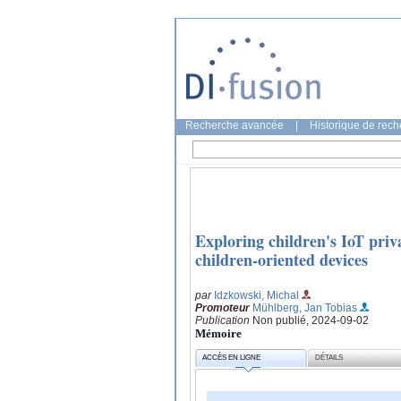
Recherche avancée
|
Historique de rec
Exploring children's IoT priva
children-oriented devices
par
Idzkowski, Michal
Promoteur
Mühlberg, Jan Tobias
Publication
Non publié, 2024-09-02
Mémoire
ACCÈS EN LIGNE
DÉTAILS