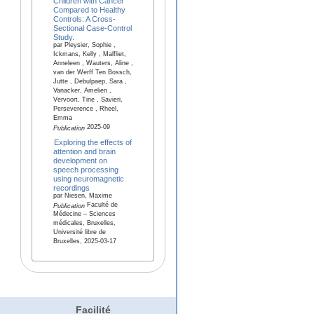
Children with Cancer
Compared to Healthy
Controls: A Cross-
Sectional Case-Control
Study.
par Pleysier, Sophie ,
Ickmans, Kelly , Malfliet,
Anneleen , Wauters, Aline ,
van der Werff Ten Bossch,
Jutte , Debulpaep, Sara ,
Vanacker, Amelien ,
Vervoort, Tine , Savieri,
Perseverence , Rheel,
Emma
2025-09
Publication
Exploring the effects of
attention and brain
development on
speech processing
using neuromagnetic
recordings
par Niesen, Maxime
Faculté de
Publication
Médecine – Sciences
médicales, Bruxelles,
Université libre de
Bruxelles, 2025-03-17
Facilité