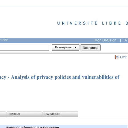
herche
Mon DI-fusion
|
À 
Passe-partout
Citer
cy - Analysis of privacy policies and vulnerabilities of
CONTENU
STATISTIQUES
Fichier(s) déposé(s) par l'encodeur