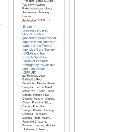
, Yasmine, Lethicia Lydia ,
Tsivahiny, Paubert ,
Rakotondratsara, Mamy
Andrianirina , Musango,
Laurent
2026-02-19
Publication
Expert
consensus‑based
clinical practice
guidelines for nutritional
support in the intensive
care unit: the French
Intensive Care Society
(SRLF) and the
French-Speaking
Group of Pediatric
Emergency Physicians
and Intensivists
(GFRUP)
par Reignier, Jean ,
Gaillard-Le Roux,
Bénédicte , Dequin, Pierre
François , Bertoni Maluf,
Valeria V.A. , Bohe, Julien ,
Casaer, Michaël Paul ,
Delbove, Agathe , Dupuis,
Claire , Fontaine, Eric ,
Gamon, Prescillia ,
Grange, Coralie , Heming,
Nicholas , Jezequel,
Melissa , Jirka, Adam ,
Jotterand-Chaparro,
Corinne , Landais, Mickael
, Letouze, Nolwenn ,