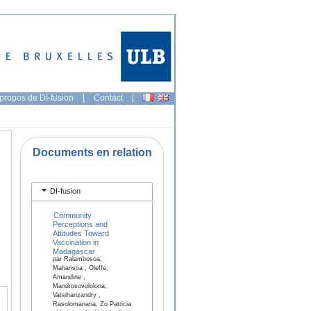
propos de DI-fusion
|
Contact
|
Documents en relation
DI-fusion
Community
Perceptions and
Attitudes Toward
Vaccination in
Madagascar
par Ralambosoa,
Maharisoa , Oleffe,
Amandine ,
Mandrosovololona,
Vatsiharizandry ,
Rasolomanana, Zo Patricia