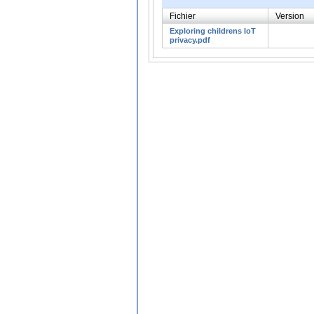
Fichier
Version
Exploring childrens IoT
privacy.pdf