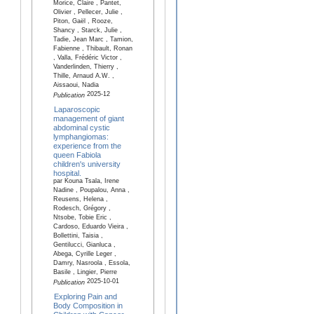
Morice, Claire , Pantet,
Olivier , Pellecer, Julie ,
Piton, Gaël , Rooze,
Shancy , Starck, Julie ,
Tadie, Jean Marc , Tamion,
Fabienne , Thibault, Ronan
, Valla, Frédéric Victor ,
Vanderlinden, Thierry ,
Thille, Arnaud A.W. ,
Aissaoui, Nadia
2025-12
Publication
Laparoscopic
management of giant
abdominal cystic
lymphangiomas:
experience from the
queen Fabiola
children's university
hospital.
par Kouna Tsala, Irene
Nadine , Poupalou, Anna ,
Reusens, Helena ,
Rodesch, Grégory ,
Ntsobe, Tobie Eric ,
Cardoso, Eduardo Vieira ,
Bollettini, Taisia ,
Gentilucci, Gianluca ,
Abega, Cyrille Leger ,
Damry, Nasroola , Essola,
Basile , Lingier, Pierre
2025-10-01
Publication
Exploring Pain and
Body Composition in