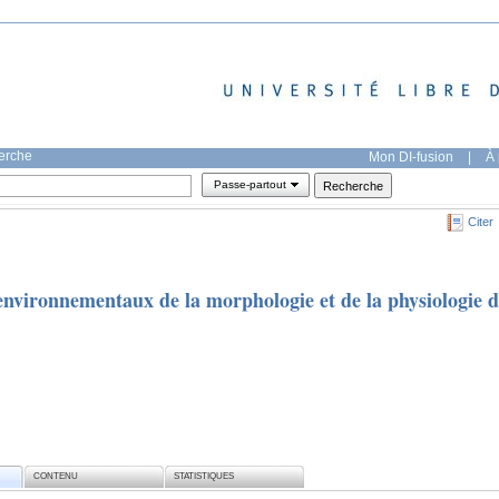
herche
Mon DI-fusion
|
À 
Passe-partout
Citer
environnementaux de la morphologie et de la physiologie 
CONTENU
STATISTIQUES