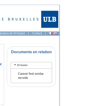
propos de DI-fusion
|
Contact
|
Documents en relation
de
DI-fusion
Cannot find similar
records