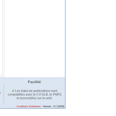
Facilité
Les listes de publications sont
u
compatibles avec le CV-ULB, le FNRS
et accessibles sur le web.
Conditions d'utilisation
- Version : 4.1 (2019)