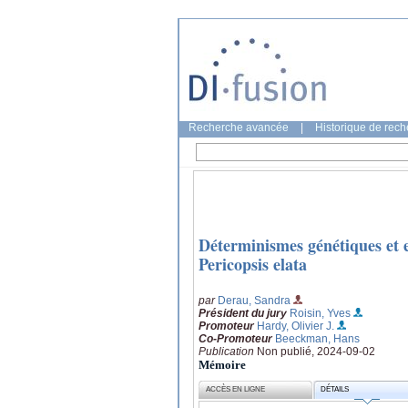
Recherche avancée
|
Historique de rec
Déterminismes génétiques et 
Pericopsis elata
par
Derau, Sandra
Président du jury
Roisin, Yves
Promoteur
Hardy, Olivier J.
Co-Promoteur
Beeckman, Hans
Publication
Non publié, 2024-09-02
Mémoire
ACCÈS EN LIGNE
DÉTAILS