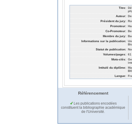
Titre:
Dé
ph
Auteur:
De
Président du jury:
Ro
Promoteur:
Har
Co-Promoteur:
Be
Membre du jury:
Ba
Informations sur la publication:
Un
Bi
Statut de publication:
No
Volumes/pages:
61
Mots-clés:
Ge
in
Intitulé du diplôme:
Ma
BI
Langue:
Fr
Référencement
Les publications encodées
constituent la bibliographie académique
de l'Université.