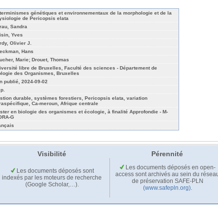
terminismes génétiques et environnementaux de la morphologie et de la
ysiologie de Pericopsis elata
rau, Sandra
isin, Yves
dy, Olivier J.
eckman, Hans
ucher, Marie; Drouet, Thomas
iversité libre de Bruxelles, Faculté des sciences - Département de
ologie des Organismes, Bruxelles
n publié, 2024-09-02
 p.
stion durable, systèmes forestiers, Pericopsis elata, variation
traspécifique, Ca-meroun, Afrique centrale
ster en biologie des organismes et écologie, à finalité Approfondie - M-
ORA-G
ançais
Visibilité
Pérennité
Les documents déposés en open-
Les documents déposés sont
access sont archivés au sein du résea
indexés par les moteurs de recherche
de préservation SAFE-PLN
(Google Scholar,…).
(www.safepln.org)
.