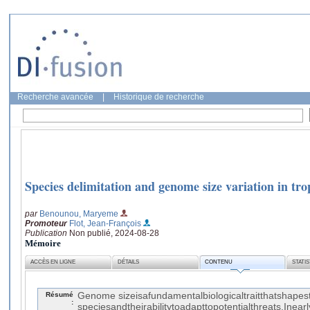
Recherche avancée
|
Historique de recherche
Species delimitation and genome size variation in tr
par
Benounou, Maryeme
Promoteur
Flot, Jean-François
Publication
Non publié, 2024-08-28
Mémoire
ACCÈS EN LIGNE
DÉTAILS
CONTENU
STATI
Résumé
Genome sizeisafundamentalbiologicaltraitthatshapes
:
speciesandtheirabilitytoadapttopotentialthreats.Inear