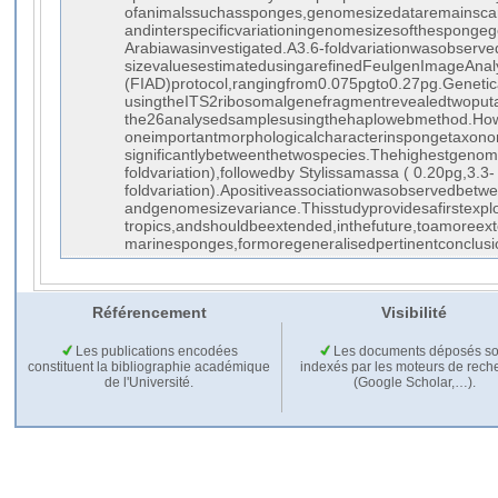
ofanimalssuchassponges,genomesizedataremainscarcea
andinterspecificvariationingenomesizesofthespongeg
Arabiawasinvestigated.A3.6-foldvariationwasobserv
sizevaluesestimatedusingarefinedFeulgenImageAnal
(FIAD)protocol,rangingfrom0.075pgto0.27pg.Geneti
usingtheITS2ribosomalgenefragmentrevealedtwoput
the26analysedsamplesusingthehaplowebmethod.Howe
oneimportantmorphologicalcharacterinspongetaxonom
significantlybetweenthetwospecies.Thehighestgenome
foldvariation),followedby Stylissamassa ( 0.20pg,3.3-
foldvariation).Apositiveassociationwasobservedbet
andgenomesizevariance.Thisstudyprovidesafirstexplo
tropics,andshouldbeextended,inthefuture,toamoreext
marinesponges,formoregeneralisedpertinentconclusi
Référencement
Visibilité
Les publications encodées
Les documents déposés so
constituent la bibliographie académique
indexés par les moteurs de rech
de l'Université.
(Google Scholar,…).