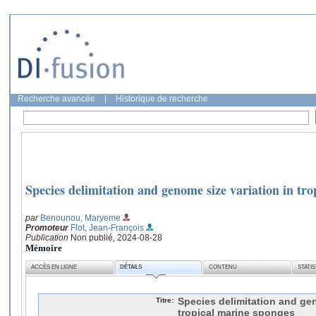
Recherche avancée
|
Historique de recherche
Species delimitation and genome size variation in tr
par
Benounou, Maryeme
Promoteur
Flot, Jean-François
Publication
Non publié, 2024-08-28
Mémoire
ACCÈS EN LIGNE
DÉTAILS
CONTENU
STATI
Titre:
Species delimitation and gen
tropical marine sponges