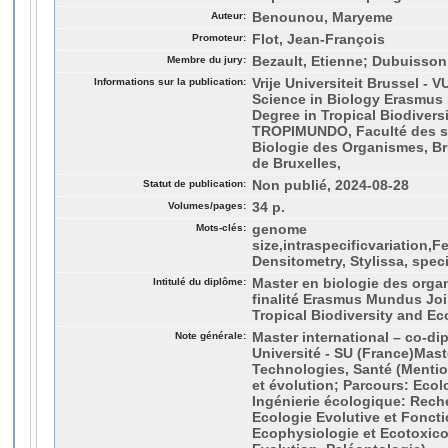
Auteur:
Benounou, Maryeme
Promoteur:
Flot, Jean-François
Membre du jury:
Bezault, Etienne; Dubuisson
Informations sur la publication:
Vrije Universiteit Brussel - 
Science in Biology Erasmus
Degree in Tropical Biodiver
TROPIMUNDO, Faculté des s
Biologie des Organismes, Bru
de Bruxelles,
Statut de publication:
Non publié, 2024-08-28
Volumes/pages:
34 p.
Mots-clés:
genome
size,intraspecificvariation,
Densitometry, Stylissa, spec
Intitulé du diplôme:
Master en biologie des orga
finalité Erasmus Mundus Joi
Tropical Biodiversity and 
Note générale:
Master international – co-d
Université - SU (France)Mast
Technologies, Santé (Mention
et évolution; Parcours: Ecol
Ingénierie écologique: Reche
Ecologie Evolutive et Foncti
Ecophysiologie et Ecotoxico