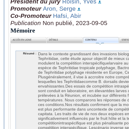
Président du jury
Roisin, Yves
Promoteur
Aron, Serge
Co-Promoteur
Hafsi, Abir
Publication
Non publié, 2023-09-05
Mémoire
ACCÈS EN LIGNE
DÉTAILS
CONTENU
STATI
Résumé :
Dans le contexte grandissant des invasions biolo
Tephritidae, cette étude apour objectif de mieux ca
modulent la compétition interspécifiquelarvaire au 
espèce de Tephritidae tropicale polyphage, Bactr
de Tephritidae polyphage résidente en Europe, Cer
Plusgénéralement, il vise à accroitre notre comp
lesquelles les Tephritidaecomme B. dorsalis dev
envahissantes.Des essais de compétition intraspéc
sont conduit en laboratoire, en élevantdes larv
prélevées à la Réunion, et incubée sur différents 
températures. Nous comparons les réponses de dif
ces conditions.Nos résultats confirment que la mo
est plus performante dans uncontexte de compéti
capitata. Les traits de vie de nos deux espèces e
significativement influencés par le fruit hôte et la
compétitionintraspécifique est plus pénalisante po
compétition interspécifique. Lescénario inverse se