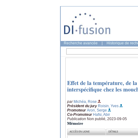
Recherche avancée
|
Historique de rec
Effet de la température, de la
interspécifique chez les mouch
par
Michéa, Rose
Président du jury
Roisin, Yves
Promoteur
Aron, Serge
Co-Promoteur
Hafsi, Abir
Publication
Non publié, 2023-09-05
Mémoire
ACCÈS EN LIGNE
DÉTAILS