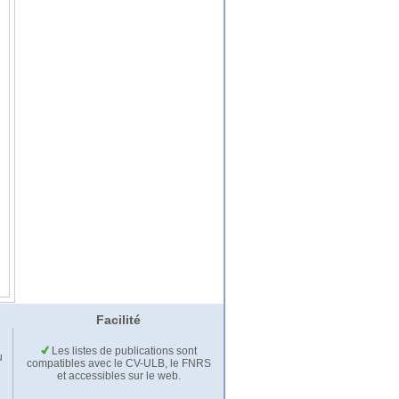
Facilité
Les listes de publications sont
u
compatibles avec le CV-ULB, le FNRS
et accessibles sur le web.