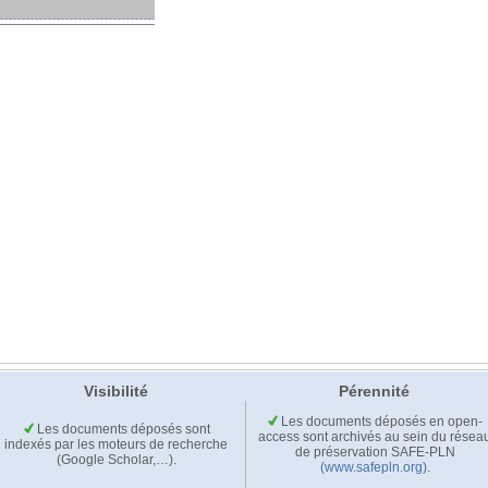
Visibilité
Pérennité
Les documents déposés en open-
Les documents déposés sont
access sont archivés au sein du résea
indexés par les moteurs de recherche
de préservation SAFE-PLN
(Google Scholar,…).
(www.safepln.org)
.