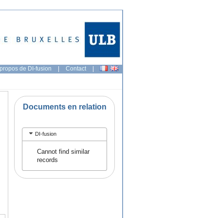
propos de DI-fusion
|
Contact
|
Documents en relation
DI-fusion
Cannot find similar
records