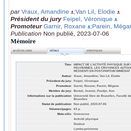
par
Vraux, Amandine
;Van Lil, Elodie
Président du jury
Feipel, Véronique
Promoteur
Garnir, Roxane
;Parein, Méga
Publication
Non publié, 2023-07-06
Mémoire
ACCÈS EN LIGNE
DÉTAILS
STATISTIQUES
Titre:
IMPACT DE L’ACTIVITÉ PHYSIQUE SU
PELVIENNES, LES CROYANCES AUTOUR
RESSENTI EN POST-PARTUM IMMÉDIAT
Auteur:
Vraux, Amandine; Van Lil, Elodie
Président du jury:
Feipel, Véronique
Promoteur:
Garnir, Roxane; Parein, Mégane
Membre du jury:
Bertuit, Jeanne; Pastijn, Ann
Informations sur la publication:
Université libre de Bruxelles, Faculté d
Bruxelles
Statut de publication:
Non publié, 2023-07-06
Volumes/pages:
63 p.
Mots-clés:
Grossesse
Activité physique
Douleur
Lombo-pelvienne