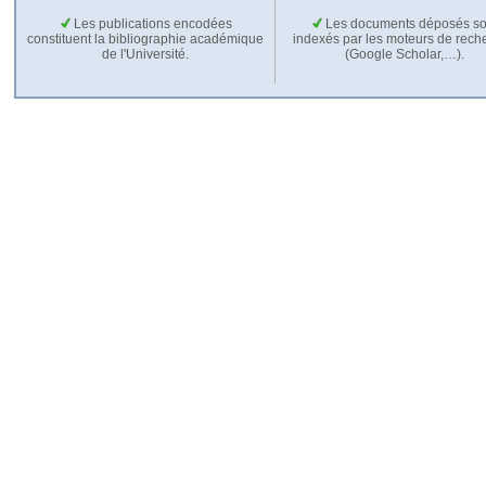
Les publications encodées
Les documents déposés so
constituent la bibliographie académique
indexés par les moteurs de rech
de l'Université.
(Google Scholar,…).