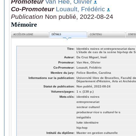
Promoteur
Van Hee, Olivier
Co-Promoteur
Louault, Frédéric
Publication
Non publié, 2022-08-24
Mémoire
ACCÈS EN LIGNE
DÉTAILS
CONTENU
STATI
Titre:
Identités noires et entrepreneuriat dans 
L'étude de cas de la scène hip-hop de S
Auteur:
Da Cruz Miguel, Inaê
Promoteur:
Van Hee, Olivier
Co-Promoteur:
Louault, Frédéric
Membre du jury:
Felice Bonfim, Carolina
Informations sur la publication:
Université libre de Bruxelles, Faculté 
Département d'Histoire, Arts et Archéolo
Statut de publication:
Non publié, 2022-08-24
Volumes/pages:
1 v. (138 p.)
Mots-clés:
identités noires
entrepreneuriat
secteur culturel
producteur·rice·s culturel·le·s
inégalités
lutte identitaire
hip-hop
Intitulé du diplôme:
Master en gestion culturelle