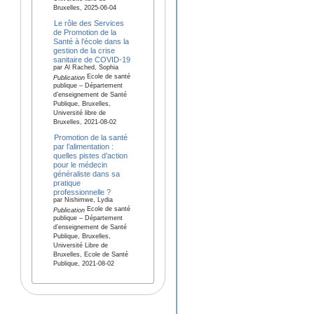
Bruxelles, 2025-06-04
Le rôle des Services
de Promotion de la
Santé à l’école dans la
gestion de la crise
sanitaire de COVID-19
par Al Rached, Sophia
Ecole de santé
Publication
publique – Département
d’enseignement de Santé
Publique, Bruxelles,
Université libre de
Bruxelles, 2021-08-02
Promotion de la santé
par l’alimentation :
quelles pistes d’action
pour le médecin
généraliste dans sa
pratique
professionnelle ?
par Nishimwe, Lydia
Ecole de santé
Publication
publique – Département
d’enseignement de Santé
Publique, Bruxelles,
Université Libre de
Bruxelles, Ecole de Santé
Publique, 2021-08-02