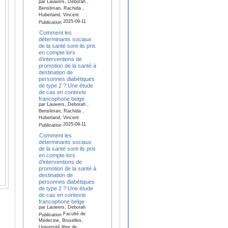
par Lauwers, Deborah ,
Bensliman, Rachida ,
Huberland, Vincent
2025-09-11
Publication
Comment les
déterminants sociaux
de la santé sont-ils pris
en compte lors
d’interventions de
promotion de la santé à
destination de
personnes diabétiques
de type 2 ?:Une étude
de cas en contexte
francophone belge
par Lauwers, Deborah ,
Bensliman, Rachida ,
Huberland, Vincent
2025-09-11
Publication
Comment les
déterminants sociaux
de la santé sont-ils pris
en compte lors
d’interventions de
promotion de la santé à
destination de
personnes diabétiques
de type 2 ?:Une étude
de cas en contexte
francophone belge
par Lauwers, Deborah
Faculté de
Publication
Médecine, Bruxelles,
Université libre de