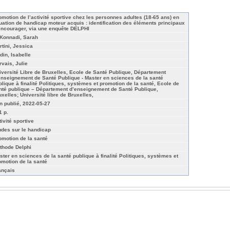
omotion de l’activité sportive chez les personnes adultes (18-65 ans) en
tuation de handicap moteur acquis : identification des éléments principaux
encourager, via une enquête DELPHI
 Konnadi, Sarah
rtini, Jessica
din, Isabelle
rvais, Julie
iversité Libre de Bruxelles, Ecole de Santé Publique, Département
enseignement de Santé Publique - Master en sciences de la santé
blique à finalité Politiques, systèmes et promotion de la santé, Ecole de
nté publique – Département d’enseignement de Santé Publique,
uxelles; Université libre de Bruxelles,
n publié, 2022-05-27
1 p.
tivité sportive
udes sur le handicap
omotion de la santé
thode Delphi
ster en sciences de la santé publique à finalité Politiques, systèmes et
omotion de la santé
ançais