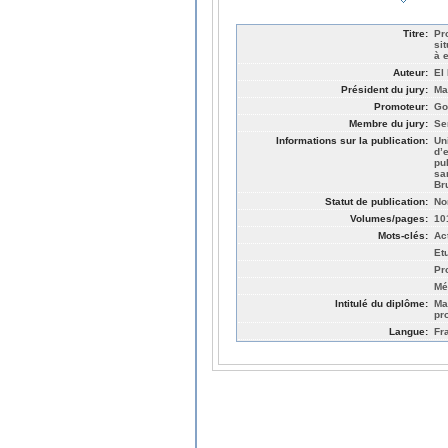
Titre:
Pr
si
à 
Auteur:
El
Président du jury:
Ma
Promoteur:
Go
Membre du jury:
Se
Informations sur la publication:
Un
d’
pu
sa
Br
Statut de publication:
No
Volumes/pages:
10
Mots-clés:
Ac
Et
Pr
Mé
Intitulé du diplôme:
Ma
pr
Langue:
Fr