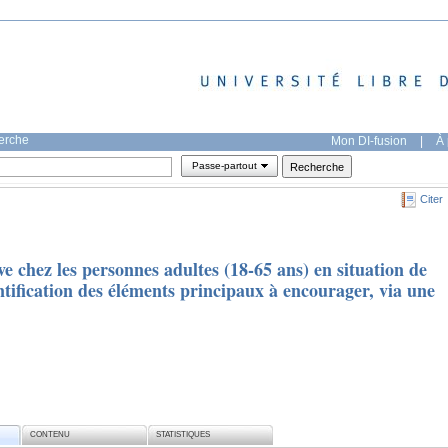
herche
Mon DI-fusion
|
À 
Passe-partout
Citer
ve chez les personnes adultes (18-65 ans) en situation de
tification des éléments principaux à encourager, via une
CONTENU
STATISTIQUES