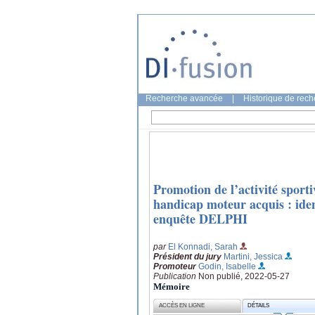
Recherche avancée
|
Historique de rec
Promotion de l’activité sporti
handicap moteur acquis : iden
enquête DELPHI
par
El Konnadi, Sarah
Président du jury
Martini, Jessica
Promoteur
Godin, Isabelle
Publication
Non publié, 2022-05-27
Mémoire
ACCÈS EN LIGNE
DÉTAILS