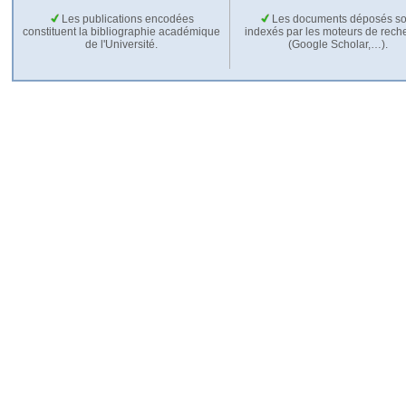
Les publications encodées
Les documents déposés so
constituent la bibliographie académique
indexés par les moteurs de rech
de l'Université.
(Google Scholar,…).