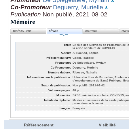
Co-Promoteur
Deguerry, Murielle
Publication
Non publié, 2021-08-02
Mémoire
ACCÈS EN LIGNE
DÉTAILS
CONTENU
STATI
Titre:
Le rôle des Services de Promotion de la
la crise sanitaire de COVID-19
Auteur:
Al Rached, Sophia
Président du jury:
Godin, Isabelle
Promoteur:
De Spiegelaere, Myriam
Co-Promoteur:
Deguerry, Murielle
Membre du jury:
Ribesse, Nathalie
Informations sur la publication:
Université libre de Bruxelles, Ecole de
d’enseignement de Santé Publique, Bru
Statut de publication:
Non publié, 2021-08-02
Volumes/pages:
48 p.
Mots-clés:
SPSE, médecine scolaire, COVID-19, enf
Intitulé du diplôme:
Master en sciences de la santé publique 
promotion de la santé
Langue:
Français
Référencement
Visibilité