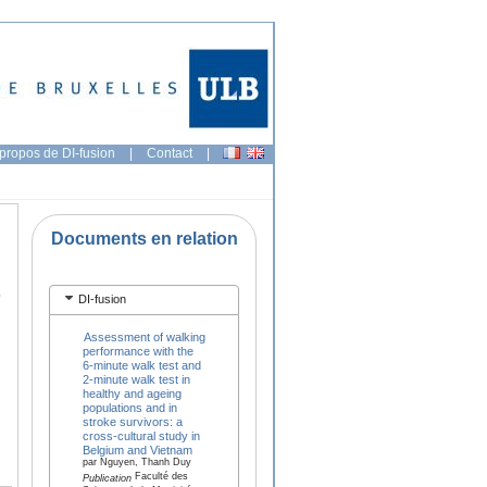
propos de DI-fusion
|
Contact
|
Documents en relation
S
DI-fusion
Assessment of walking
performance with the
6-minute walk test and
2-minute walk test in
healthy and ageing
populations and in
stroke survivors: a
cross-cultural study in
Belgium and Vietnam
par Nguyen, Thanh Duy
Faculté des
Publication