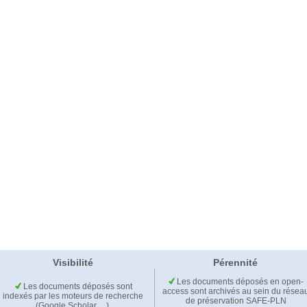
Visibilité
Pérennité
Les documents déposés en open-
Les documents déposés sont
access sont archivés au sein du résea
indexés par les moteurs de recherche
de préservation SAFE-PLN
(Google Scholar,…).