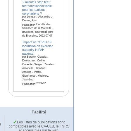
2 minutes step test :
test fonctionnel fiable
pour les patients
coronariens ?
par Lenglart, Alexandre ,
Devos, Alan
Faculté des
Publication
Sciences de la Motricité,
Bruxelles, Université libre
de Bruxelles, 2022-07-07
Impact of COVID-19
lockdown on exercise
capacity in PAH
patients.
par Baratto, Claudia ,
Dewachter, Céline ,
Caravita, Sergio , Zambon,
Antonella , Bondue,
Antoine , Parati,
Gianfranco , Vachiery,
Jean-Luc
2022-07
Publication
Facilité
Les listes de publications sont
u
compatibles avec le CV-ULB, le FNRS
et accessibles sur le web.