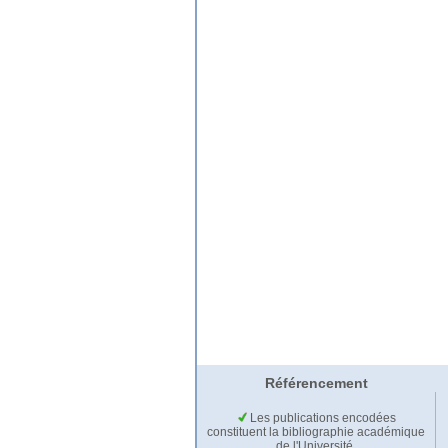
Référencement
Les publications encodées
constituent la bibliographie académique
de l'Université.