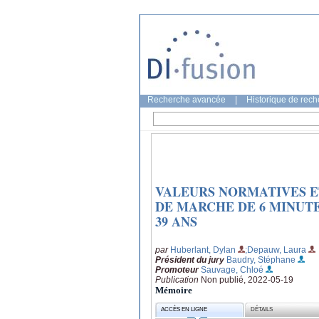
Recherche avancée
|
Historique de rec
VALEURS NORMATIVES E
DE MARCHE DE 6 MINUTES
39 ANS
par
Huberlant, Dylan
;Depauw, Laura
Président du jury
Baudry, Stéphane
Promoteur
Sauvage, Chloé
Publication
Non publié, 2022-05-19
Mémoire
ACCÈS EN LIGNE
DÉTAILS