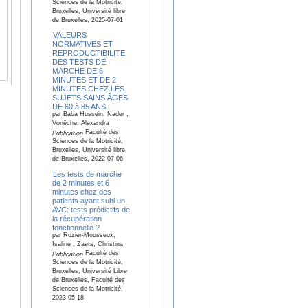
Sciences de la Motricité,
Bruxelles, Université libre
de Bruxelles, 2025-07-01
VALEURS
NORMATIVES ET
REPRODUCTIBILITE
DES TESTS DE
MARCHE DE 6
MINUTES ET DE 2
MINUTES CHEZ LES
SUJETS SAINS ÂGES
DE 60 à 85 ANS.
par Baba Hussein, Nader ,
Vonêche, Alexandra
Faculté des
Publication
Sciences de la Motricité,
Bruxelles, Université libre
de Bruxelles, 2022-07-06
Les tests de marche
de 2 minutes et 6
minutes chez des
patients ayant subi un
AVC: tests prédictifs de
la récupération
fonctionnelle ?
par Rozier-Mousseux,
Isaline , Zaets, Christina
Faculté des
Publication
Sciences de la Motricité,
Bruxelles, Université Libre
de Bruxelles, Faculté des
Sciences de la Motricité,
2023-05-18