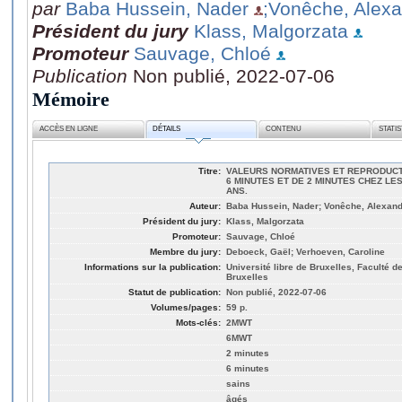
par
Baba Hussein, Nader
;Vonêche, Alex
Président du jury
Klass, Malgorzata
Promoteur
Sauvage, Chloé
Publication
Non publié, 2022-07-06
Mémoire
ACCÈS EN LIGNE
DÉTAILS
CONTENU
STATI
Titre:
VALEURS NORMATIVES ET REPRODUCTI
6 MINUTES ET DE 2 MINUTES CHEZ LES
ANS.
Auteur:
Baba Hussein, Nader; Vonêche, Alexan
Président du jury:
Klass, Malgorzata
Promoteur:
Sauvage, Chloé
Membre du jury:
Deboeck, Gaël; Verhoeven, Caroline
Informations sur la publication:
Université libre de Bruxelles, Faculté d
Bruxelles
Statut de publication:
Non publié, 2022-07-06
Volumes/pages:
59 p.
Mots-clés:
2MWT
6MWT
2 minutes
6 minutes
sains
âgés