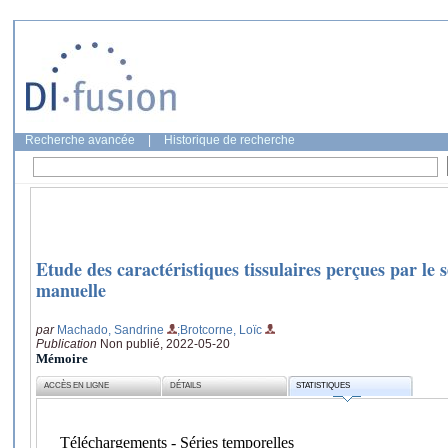
Recherche avancée
|
Historique de recherche
Etude des caractéristiques tissulaires perçues par le 
manuelle
par
Machado, Sandrine
;Brotcorne, Loïc
Publication
Non publié, 2022-05-20
Mémoire
ACCÈS EN LIGNE
DÉTAILS
STATISTIQUES