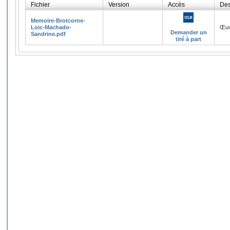
Fichier
Version
Accès
Des
Memoire-Brotcorne-
Loic-Machado-
Œuv
Demander un
Sandrine.pdf
tiré à part