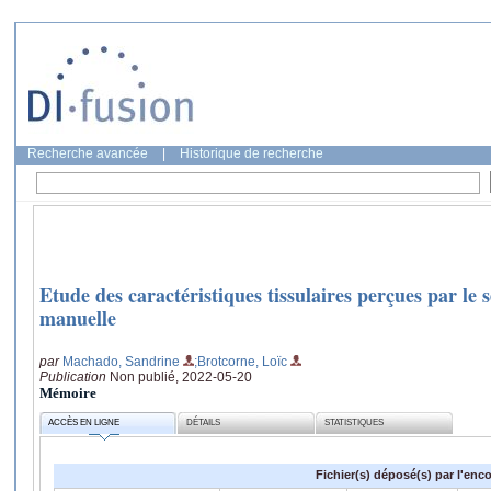
Recherche avancée
|
Historique de recherche
Etude des caractéristiques tissulaires perçues par le 
manuelle
par
Machado, Sandrine
;Brotcorne, Loïc
Publication
Non publié, 2022-05-20
Mémoire
ACCÈS EN LIGNE
DÉTAILS
STATISTIQUES
Fichier(s) déposé(s) par l'enc