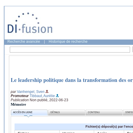
Recherche avancée
|
Historique de recherche
Le leadership politique dans la transformation des o
par
Vanhengel, Sven
Promoteur
Tibbaut, Aurélie
Publication
Non publié, 2022-06-23
Mémoire
ACCÈS EN LIGNE
DÉTAILS
CONTENU
STATI
Fichier(s) déposé(s) par l'enc