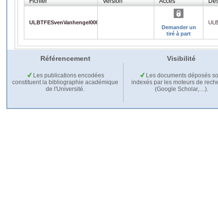
Fichier
Version
Accès
Des
ULBTFESvenVanhengel000547657.pdf
ULB
Demander un
tiré à part
Référencement
Visibilité
Les publications encodées
Les documents déposés so
constituent la bibliographie académique
indexés par les moteurs de rech
de l'Université.
(Google Scholar,…).