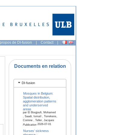
propos de DI-fusion
|
Contact
|
Documents en relation
DI-fusion
Mosques in Belgium:
Spatial distribution,
agglomeration patterns
and underserved
areas
par El Boujjoufi, Mohamed
, Saadi, Ismaïl , Torrekens,
Corinne , Teller, Jacques
2026-07-01
Publication
Nurses’ sickness
absence :