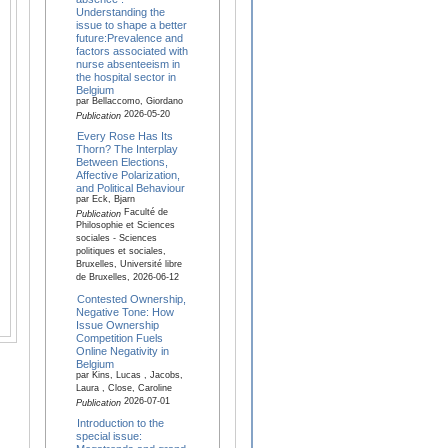
Understanding the
issue to shape a better
future:Prevalence and
factors associated with
nurse absenteeism in
the hospital sector in
Belgium
par Bellaccomo, Giordano
2026-05-20
Publication
Every Rose Has Its
Thorn? The Interplay
Between Elections,
Affective Polarization,
and Political Behaviour
par Eck, Bjarn
Faculté de
Publication
Philosophie et Sciences
sociales - Sciences
politiques et sociales,
Bruxelles, Université libre
de Bruxelles, 2026-06-12
Contested Ownership,
Negative Tone: How
Issue Ownership
Competition Fuels
Online Negativity in
Belgium
par Kins, Lucas , Jacobs,
Laura , Close, Caroline
2026-07-01
Publication
Introduction to the
special issue: