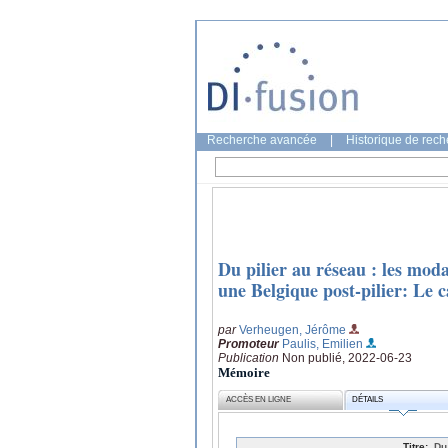
Recherche avancée
|
Historique de rec
Du pilier au réseau : les mod
une Belgique post-pilier: Le ca
par
Verheugen, Jérôme
Promoteur
Paulis, Emilien
Publication
Non publié, 2022-06-23
Mémoire
ACCÈS EN LIGNE
DÉTAILS
Titre:
Du