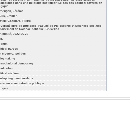
éologiques dans une Belgique post-pilier: Le cas des political staffers en
lgique
rheugen, Jérôme
ulis, Emilien
telli Gattinara, Pietro
iversité libre de Bruxelles, Faculté de Philosophie et Sciences sociales -
partement de Science politique, Bruxelles
n publié, 2022-06-23
 p.
lgium
itical parties
n-electoral politics
licymaking
nsociational democracy
larization
itical staffers
erlapping memberships
ster en administration publique
ançais