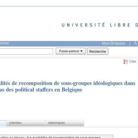
herche
Mon DI-fusion
|
À 
Passe-partout
Citer
alités de recomposition de sous-groupes idéologiques dans
s des political staffers en Belgique
CONTENU
STATISTIQUES
 pilier au réseau : les modalités de recomposition de sous-groupes