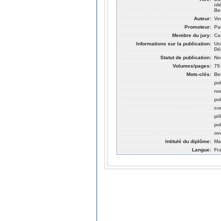
id
Be
Auteur:
Ve
Promoteur:
Pa
Membre du jury:
Cas
Informations sur la publication:
Un
Dé
Statut de publication:
No
Volumes/pages:
75
Mots-clés:
Be
pol
no
po
co
pil
pol
ov
Intitulé du diplôme:
Ma
Langue:
Fr