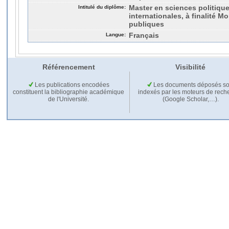
Intitulé du diplôme:
Master en sciences politique
internationales, à finalité M
publiques
Langue:
Français
Référencement
Visibilité
Les publications encodées
Les documents déposés so
constituent la bibliographie académique
indexés par les moteurs de rech
de l'Université.
(Google Scholar,…).