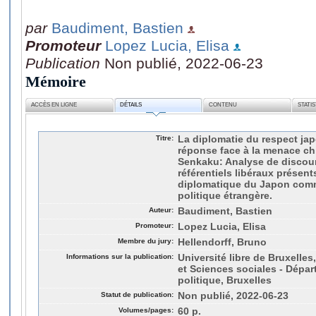
par
Baudiment, Bastien
Promoteur
Lopez Lucia, Elisa
Publication
Non publié, 2022-06-23
Mémoire
ACCÈS EN LIGNE
DÉTAILS
CONTENU
STATI
Titre:
La diplomatie du respect ja
réponse face à la menace chi
Senkaku: Analyse de discour
référentiels libéraux présent
diplomatique du Japon comm
politique étrangère.
Auteur:
Baudiment, Bastien
Promoteur:
Lopez Lucia, Elisa
Membre du jury:
Hellendorff, Bruno
Informations sur la publication:
Université libre de Bruxelles
et Sciences sociales - Dépa
politique, Bruxelles
Statut de publication:
Non publié, 2022-06-23
Volumes/pages:
60 p.