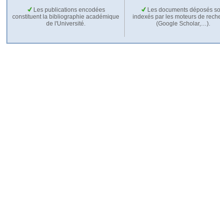
Les publications encodées
Les documents déposés so
constituent la bibliographie académique
indexés par les moteurs de rech
de l'Université.
(Google Scholar,…).