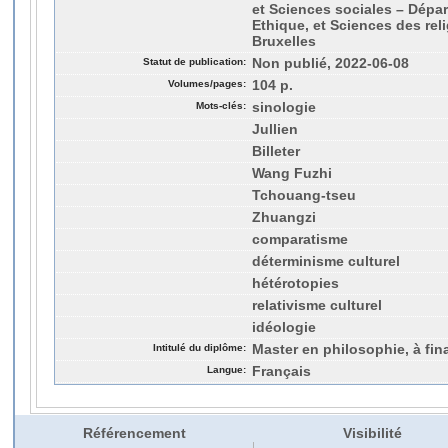
et Sciences sociales – Dépa
Ethique, et Sciences des relig
Bruxelles
Statut de publication:
Non publié, 2022-06-08
Volumes/pages:
104 p.
Mots-clés:
sinologie
Jullien
Billeter
Wang Fuzhi
Tchouang-tseu
Zhuangzi
comparatisme
déterminisme culturel
hétérotopies
relativisme culturel
idéologie
Intitulé du diplôme:
Master en philosophie, à fina
Langue:
Français
Référencement
Visibilité