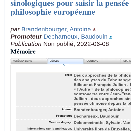
sinologiques pour saisir la pensée
philosophie européenne
par
Brandenbourger, Antoine
Promoteur
Decharneux, Baudouin
Publication
Non publié, 2022-06-08
Mémoire
ACCÈS EN LIGNE
DÉTAILS
CONTENU
STATI
Titre:
Deux approches de la philos
des analyses du Tchouang-t
Billeter et François Jullien :
« l'Autre » de la philosophie
controverse entre Jean-Franç
Jullien : deux approches sin
pensée chinoise depuis la 
Auteur:
Brandenbourger, Antoine
Promoteur:
Decharneux, Baudouin
Membre du jury:
Delcomminette, Sylvain; Van
Informations sur la publication:
Université libre de Bruxelles