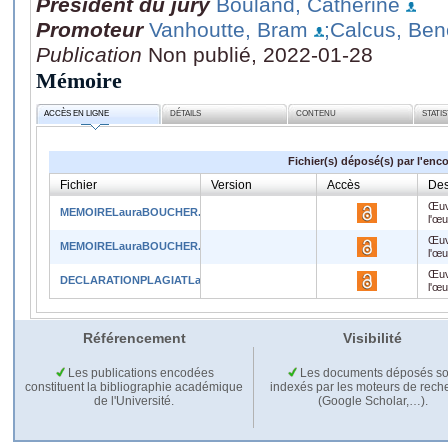
Président du jury
Bouland, Catherine
Promoteur
Vanhoutte, Bram
;Calcus, Ben
Publication
Non publié, 2022-01-28
Mémoire
ACCÈS EN LIGNE
DÉTAILS
CONTENU
STATI
Fichier(s) déposé(s) par l'enc
Fichier
Version
Accès
Des
Œuv
MEMOIRELauraBOUCHER.pdf
l'œ
Œuv
MEMOIRELauraBOUCHER.docx
l'œ
Œuv
DECLARATIONPLAGIATLauraBoucher.pdf
l'œ
Référencement
Visibilité
Les publications encodées
Les documents déposés so
constituent la bibliographie académique
indexés par les moteurs de rech
de l'Université.
(Google Scholar,…).