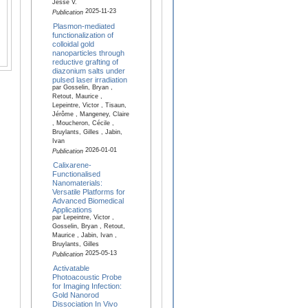
Jesse V.
2025-11-23
Publication
Plasmon-mediated
functionalization of
colloidal gold
nanoparticles through
reductive grafting of
diazonium salts under
pulsed laser irradiation
par Gosselin, Bryan ,
Retout, Maurice ,
Lepeintre, Victor , Tisaun,
Jérôme , Mangeney, Claire
, Moucheron, Cécile ,
Bruylants, Gilles , Jabin,
Ivan
2026-01-01
Publication
Calixarene-
Functionalised
Nanomaterials:
Versatile Platforms for
Advanced Biomedical
Applications
par Lepeintre, Victor ,
Gosselin, Bryan , Retout,
Maurice , Jabin, Ivan ,
Bruylants, Gilles
2025-05-13
Publication
Activatable
Photoacoustic Probe
for Imaging Infection:
Gold Nanorod
Dissociation In Vivo