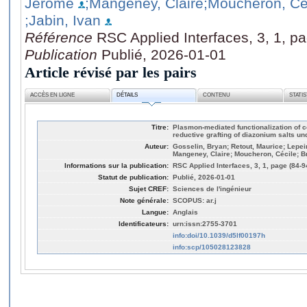
Jérôme
;Mangeney, Claire
;Moucheron, Cé
;Jabin, Ivan
Référence
RSC Applied Interfaces, 3, 1, p
Publication
Publié, 2026-01-01
Article révisé par les pairs
ACCÈS EN LIGNE
DÉTAILS
CONTENU
STATI
Titre:
Plasmon-mediated functionalization of c
reductive grafting of diazonium salts un
Auteur:
Gosselin, Bryan; Retout, Maurice; Lepein
Mangeney, Claire; Moucheron, Cécile; Br
Informations sur la publication:
RSC Applied Interfaces, 3, 1, page (84-9
Statut de publication:
Publié, 2026-01-01
Sujet CREF:
Sciences de l'ingénieur
Note générale:
SCOPUS: ar.j
Langue:
Anglais
Identificateurs:
urn:issn:2755-3701
info:doi/10.1039/d5lf00197h
info:scp/105028123828