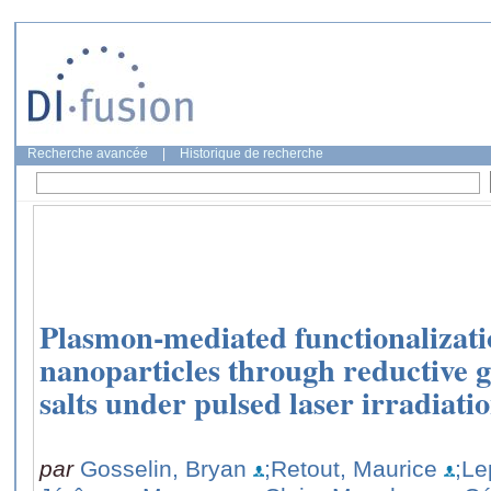
Recherche avancée
|
Historique de recherche
Plasmon-mediated functionalizatio
nanoparticles through reductive g
salts under pulsed laser irradiati
par
Gosselin, Bryan
;Retout, Maurice
;Le